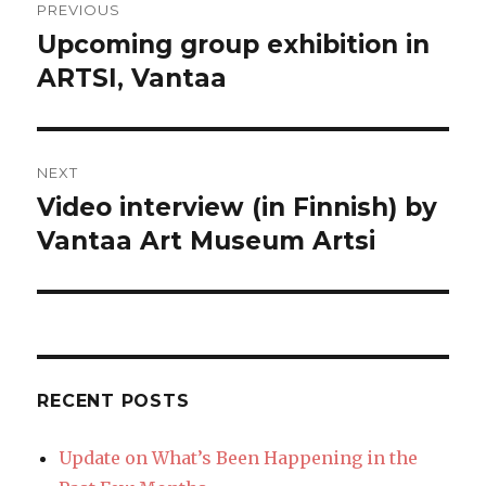
PREVIOUS
navigation
Upcoming group exhibition in
Previous
post:
ARTSI, Vantaa
NEXT
Video interview (in Finnish) by
Next
post:
Vantaa Art Museum Artsi
RECENT POSTS
Update on What’s Been Happening in the