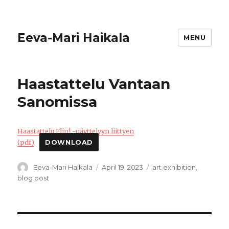
Eeva-Mari Haikala
MENU
Haastattelu Vantaan
Sanomissa
Haastattelu Flip! -näyttelyyn liittyen
(pdf)
DOWNLOAD
Author
Posted
Categories
Eeva-Mari Haikala
April 19, 2023
art exhibition
,
on
blog post
Post