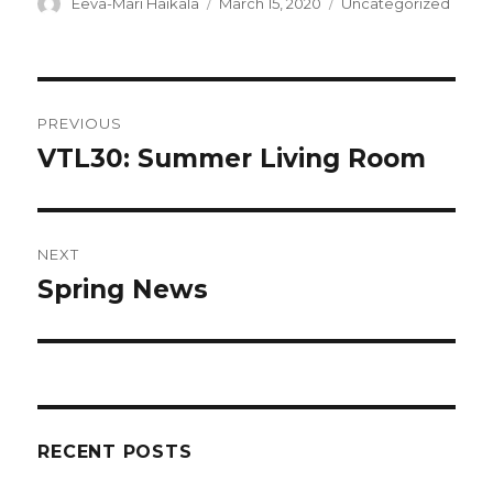
Author
Posted
Categories
Eeva-Mari Haikala
March 15, 2020
Uncategorized
on
Post
PREVIOUS
navigation
VTL30: Summer Living Room
Previous
post:
NEXT
Spring News
Next
post:
RECENT POSTS