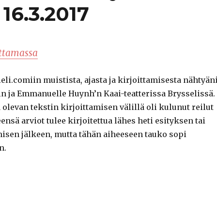
 16.3.2017
ttamassa
ieli.comiin muistista, ajasta ja kirjoittamisesta nähtyän
n ja Emmanuelle Huynh’n Kaai-teatterissa Brysselissä.
ä olevan tekstin kirjoittamisen välillä oli kulunut reilut
ensä arviot tulee kirjoitettua lähes heti esityksen tai
isen jälkeen, mutta tähän aiheeseen tauko sopi
n.