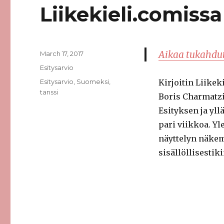
Liikekieli.comissa
Aikaa tukahdu
Posted
March 17, 2017
on
Categories
Esitysarvio
Tags
Esitysarvio
,
Suomeksi
,
Kirjoitin Liikek
tanssi
Boris Charmatzi
Esityksen ja yll
pari viikkoa. Yle
näyttelyn näkem
sisällöllisestiki