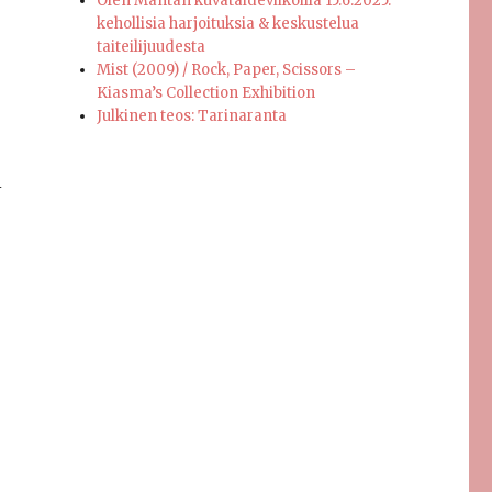
Olen Mäntän kuvataideviikoilla 15.6.2025:
kehollisia harjoituksia & keskustelua
taiteilijuudesta
Mist (2009) / Rock, Paper, Scissors –
Kiasma’s Collection Exhibition
Julkinen teos: Tarinaranta
i