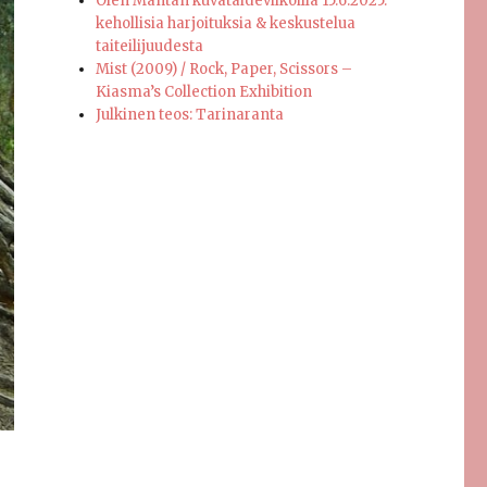
Olen Mäntän kuvataideviikoilla 15.6.2025:
kehollisia harjoituksia & keskustelua
taiteilijuudesta
Mist (2009) / Rock, Paper, Scissors –
Kiasma’s Collection Exhibition
Julkinen teos: Tarinaranta